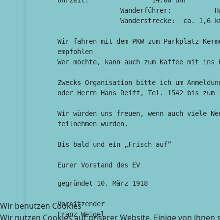
Uhrzeit:		14.00 Uhr

		Wanderführer:		Hans Reiff

		Wanderstrecke:	ca. 1,6 km

Wir fahren mit dem PKW zum Parkplatz Kerm
empfohlen

Wer möchte, kann auch zum Kaffee mit ins K
Zwecks Organisation bitte ich um Anmeldun
oder Herrn Hans Reiff, Tel. 1542 bis zum 1
Wir würden uns freuen, wenn auch viele Ne
teilnehmen würden.

Bis bald und ein „Frisch auf“

Eurer Vorstand des EV
gegründet 10. März 1918

Vorsitzender

Wir benutzen Cookies
Franz Weigel

Wir nutzen Cookies auf unserer Website. Einige von ihnen s