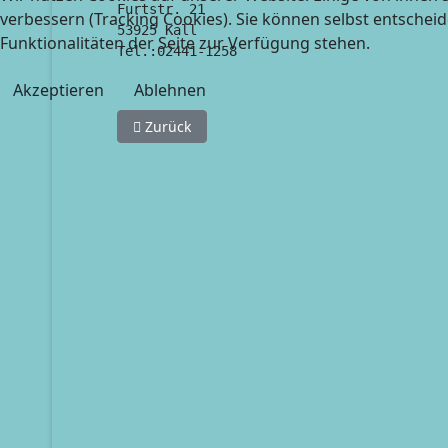
Furtstr. 21

verbessern (Tracking Cookies). Sie können selbst entscheid
53925 Kall

Funktionalitäten der Seite zur Verfügung stehen.
Akzeptieren
Ablehnen
Vorheriger Beitrag: Streuobstwiese zur Pfleg
Zurück