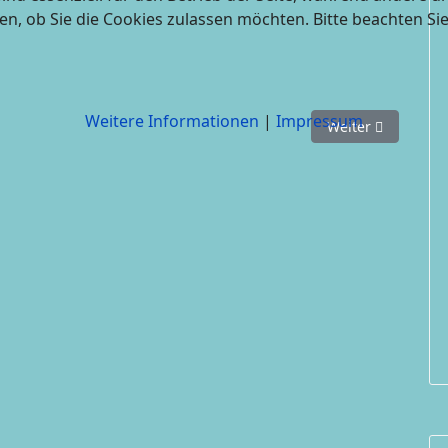
en, ob Sie die Cookies zulassen möchten. Bitte beachten Si
Weitere Informationen
|
Impressum
e und Beerntung der Bäume
Nächster Beitrag
Weiter