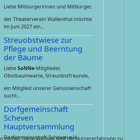
Liebe Mitbürgerinnen und Mitbürger,
der Theaterverein Wallenthal möchte
im Juni 2027 ein...
Streuobstwiese zur
Pflege und Beerntung
der Bäume
Liebe
SoNNe
-Mitglieder,
Obstbaumwarte, Streuobstfreunde,
ein Mitglied unserer Genossenschaft
sucht...
Dorfgemeinschaft
Scheven
Hauptversammlung
Dorfgemeinschaft Scheven e.V.
ns helfen, diese Website und die Nutzererfahrung zu