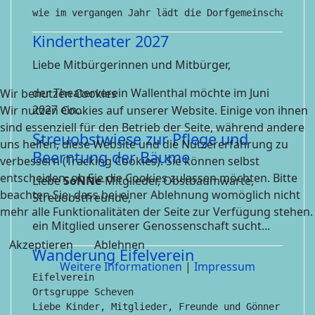
wie im vergangen Jahr lädt die Dorfgemeinschaft Sc
Kindertheater 2027
Liebe Mitbürgerinnen und Mitbürger,
der Theaterverein Wallenthal möchte im Juni
Wir benutzen Cookies
2027 ein...
Wir nutzen Cookies auf unserer Website. Einige von ihnen
sind essenziell für den Betrieb der Seite, während andere
Streuobstwiese zur Pflege und
uns helfen, diese Website und die Nutzererfahrung zu
Beerntung der Bäume
verbessern (Tracking Cookies). Sie können selbst
entscheiden, ob Sie die Cookies zulassen möchten. Bitte
Liebe
SoNNe
-Mitglieder, Obstbaumwarte,
beachten Sie, dass bei einer Ablehnung womöglich nicht
Streuobstfreunde,
mehr alle Funktionalitäten der Seite zur Verfügung stehen.
ein Mitglied unserer Genossenschaft sucht...
Akzeptieren
Ablehnen
Wanderung Eifelverein
Weitere Informationen
|
Impressum
Eifelverein

Ortsgruppe Scheven

Liebe Kinder, Mitglieder, Freunde und Gönner des E