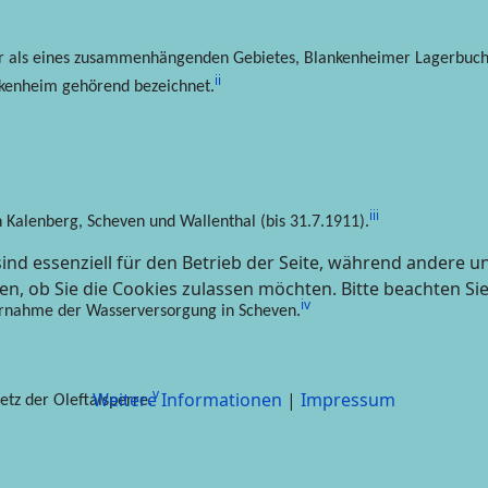
uir als eines zusammenhängenden Gebietes, Blankenheimer Lagerbuc
ii
ankenheim gehörend bezeichnet.
iii
n Kalenberg, Scheven und Wallenthal (bis 31.7.1911).
ind essenziell für den Betrieb der Seite, während andere u
en, ob Sie die Cookies zulassen möchten. Bitte beachten Si
iv
ernahme der Wasserversorgung in Scheven.
v
Weitere Informationen
|
Impressum
etz der Oleftalsperre.