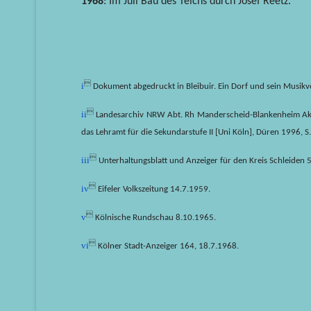
1968
: Im Juli Bau des Teichs durch Josef Reetz.
i

Dokument abgedruckt in Bleibuir. Ein Dorf und sein Musikve
ii

Landesarchiv NRW Abt. Rh Manderscheid-Blankenheim Akten 
das Lehramt für die Sekundarstufe II [Uni Köln], Düren 1996, S.
iii

Unterhaltungsblatt und Anzeiger für den Kreis Schleiden
5
iv

Eifeler Volkszeitung 14.7.1959.
v

Kölnische Rundschau 8.10.1965.
vi

Kölner Stadt-Anzeiger 164, 18.7.1968.