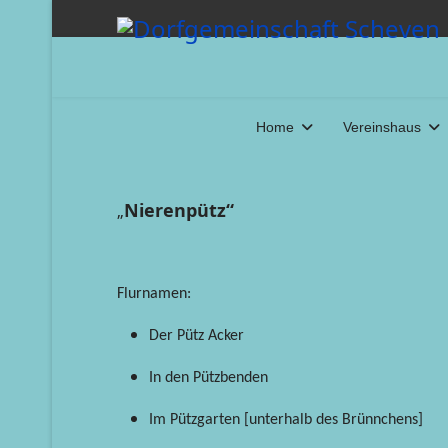
Home
Vereinshaus
Nierenpütz“
„
Flurnamen:
Der Pütz Acker
In den Pützbenden
Im Pützgarten [unterhalb des Brünnchens]