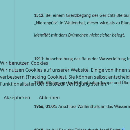
1512
: Bei einem Grenzbegang des Gerichts Bleib
„Nierenpütz“ in Wallenthal, dieser wird als zu Bl
Identität mit dem Brünnchen nicht sicher belegt.
1911
: Ausschreibung des Baus der Wasserleitung i
Wir benutzen Cookies
Wir nutzen Cookies auf unserer Website. Einige von ihnen s
verbessern (Tracking Cookies). Sie können selbst entscheid
Funktionalitäten der Seite zur Verfügung stehen.
1959
: Stilllegung der Wallenthaler Pumpe und Üb
Akzeptieren
Ablehnen
1966, 01.01
: Anschluss Wallenthals an das Wassern
vi