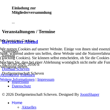
Einladung zur
Mitgliederversammlung
...
Veranstaltungen / Termine
Wir benutzen Cookies
Bayrischer Abend
Wir nutzen Cookies auf unserer Website. Einige von ihnen sind essenzie
September
Seite, während andere uns helfen, diese Website und die Nutzererfahr
Samstag
(Tracking Cookies). Sie können selbst entscheiden, ob Sie die Cookies
5
beachten Sie, dass bei einer Ablehnung womöglich nicht mehr alle Funkt
Sa, 05.09.2026
, 20:00 h
Verfügung stehen.
Dorfsaal Scheven
Dorfgemeinschaft Scheven
Akzeptieren
Ablehnen
Weitere Informationen
|
Impressum
Impressum
Datenschutz
© 2026 Dorfgemeinschaft Scheven. Designed By
JoomShaper
Home
Aktuelles