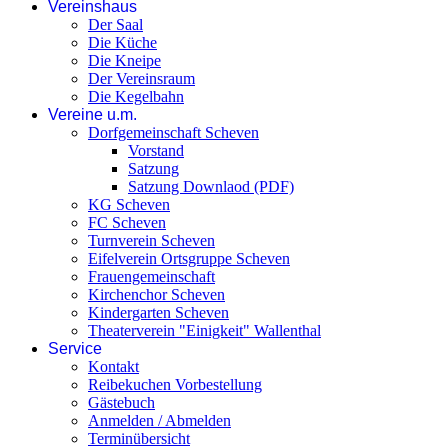
Vereinshaus
Der Saal
Die Küche
Die Kneipe
Der Vereinsraum
Die Kegelbahn
Vereine u.m.
Dorfgemeinschaft Scheven
Vorstand
Satzung
Satzung Downlaod (PDF)
KG Scheven
FC Scheven
Turnverein Scheven
Eifelverein Ortsgruppe Scheven
Frauengemeinschaft
Kirchenchor Scheven
Kindergarten Scheven
Theaterverein "Einigkeit" Wallenthal
Service
Kontakt
Reibekuchen Vorbestellung
Gästebuch
Anmelden / Abmelden
Terminübersicht