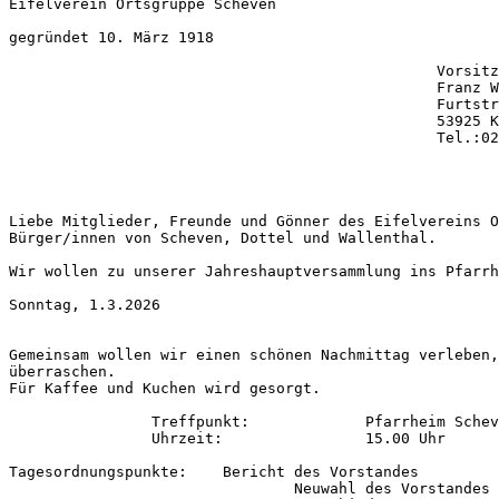
Eifelverein Ortsgruppe Scheven

gegründet 10. März 1918

						Vorsitzender

						Franz Weigel

						Furtstr. 21

						53925 Kall

						Tel.:02441-1258

Liebe Mitglieder, Freunde und Gönner des Eifelvereins O
Bürger/innen von Scheven, Dottel und Wallenthal.

Wir wollen zu unserer Jahreshauptversammlung ins Pfarrh
Sonntag, 1.3.2026

Gemeinsam wollen wir einen schönen Nachmittag verleben,
überraschen.

Für Kaffee und Kuchen wird gesorgt.

		Treffpunkt:		Pfarrheim Scheven

		Uhrzeit:		15.00 Uhr

Tagesordnungspunkte: 	Bericht des Vorstandes

 				Neuwahl des Vorstandes
